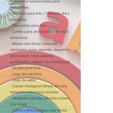
- Sacolinha lembrancinha para
guloseimas
- Moldura para foto ( Tamanho A4 e
ampliada)
- Plaquinhas para foto
- Cartão para um docinho ( em dois
tamanhos)
- Maleta das férias ( diversas
atividades como: labirinto, desenho
para colorir, caça-palavras,
pontilhados, objetos escondidos,etc)
- Óculos para Foto
- Jogo da memória
- Jogo da velha
- Celular (Instagram férias) em dois
tamanhos para você escolher.
- Atividade interativa Mochila (roteiro
das férias)
- Câmera (Recordações das férias)