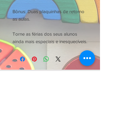
Bônus: Duas plaquinhas de retorno
as aulas.
Torne as férias dos seus alunos
ainda mais especiais e inesquecíveis.
Mais vendidos...