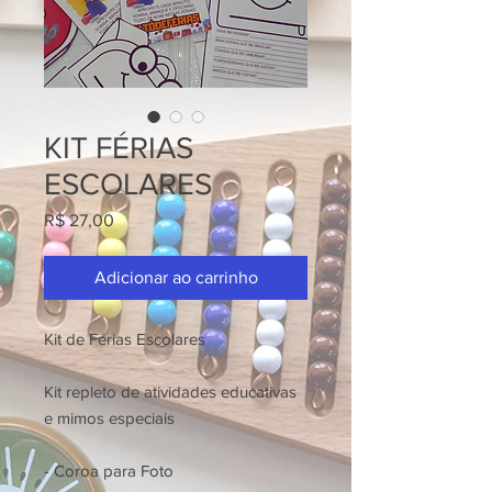
KIT FÉRIAS
ESCOLARES
Preço
R$ 27,00
Adicionar ao carrinho
Kit de Férias Escolares
Kit repleto de atividades educativas
e mimos especiais
- Coroa para Foto